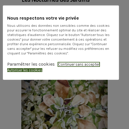
Suspendus
Nous respectons votre vie privée
Nous utilisons des données non sensibles comme des cookies
pour assurer le fonctionnement optimal du site et réaliser des
statistiques d’audience. Cliquez sur le bouton "Autoriser tous les
cookies" pour donner votre consentement à ces opérations et
profiter d’une expérience personnalisée. Cliquez sur "Continuer
sans accepter" pour les refuser ou modifiez vos préférences en
Share
0
0
cliquant sur "Paramètres des cookies".
Paramétrer les cookies
Continuer sans accepter
Autoriser les cookies