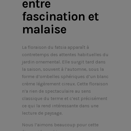
entre
fascination et
malaise
La floraison du fatsia apparaît à
contretemps des attentes habituelles du
jardin ornemental. Elle surgit tard dans
la saison, souvent à l’automne, sous la
forme d’ombelles sphériques d’un blanc
crème légèrement cireux. Cette floraison
n’a rien de spectaculaire au sens
classique du terme et c’est précisément
ce qui la rend intéressante dans une
lecture de paysage.
Nous l’aimons beaucoup pour cette