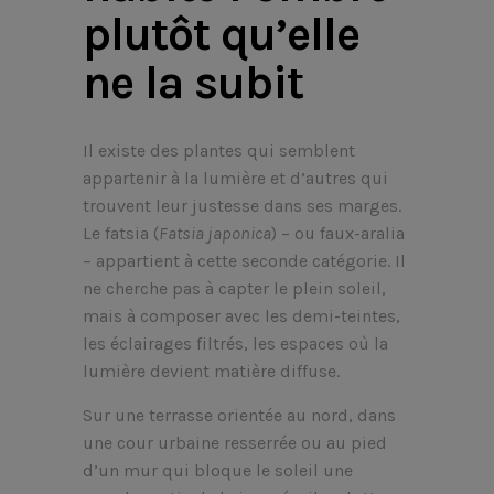
plutôt qu’elle
ne la subit
Il existe des plantes qui semblent
appartenir à la lumière et d’autres qui
trouvent leur justesse dans ses marges.
Le fatsia (
Fatsia japonica
) – ou faux-aralia
– appartient à cette seconde catégorie. Il
ne cherche pas à capter le plein soleil,
mais à composer avec les demi-teintes,
les éclairages filtrés, les espaces où la
lumière devient matière diffuse.
Sur une terrasse orientée au nord, dans
une cour urbaine resserrée ou au pied
d’un mur qui bloque le soleil une