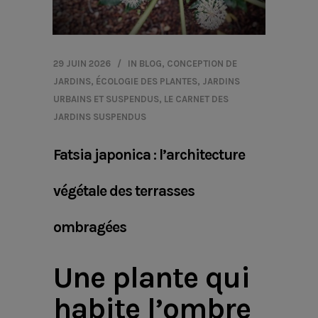
29 JUIN 2026
IN
BLOG
,
CONCEPTION DE
JARDINS
,
ÉCOLOGIE DES PLANTES
,
JARDINS
URBAINS ET SUSPENDUS
,
LE CARNET DES
JARDINS SUSPENDUS
Fatsia japonica : l’architecture
végétale des terrasses
ombragées
Une plante qui
habite l’ombre