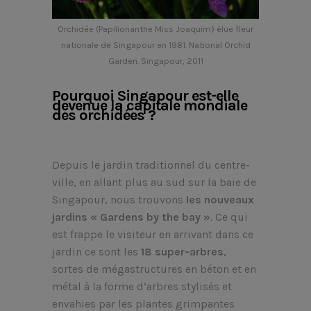
Orchidée (Papilionanthe Miss Joaquim) élue fleur
nationale de Singapour en 1981. National Orchid
Garden. Singapour, 2011
Pourquoi Singapour est-elle
devenue la capitale mondiale
des orchidées ?
Depuis le jardin traditionnel du centre-
ville, en allant plus au sud sur la baie de
Singapour, nous trouvons
les nouveaux
jardins « Gardens by the bay »
. Ce qui
est frappe le visiteur en arrivant dans ce
jardin ce sont les
18 super-arbres
,
sortes de mégastructures en béton et en
métal à la forme d’arbres stylisés et
envahies par les plantes grimpantes