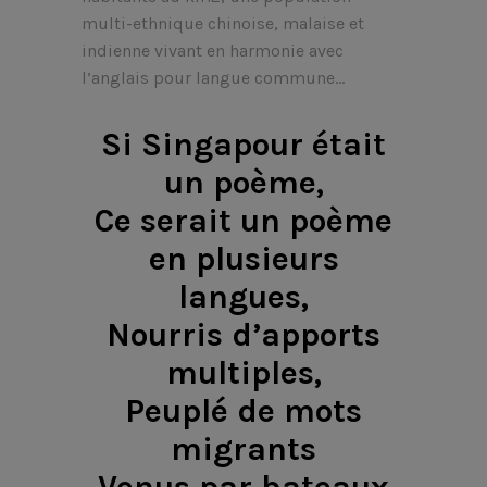
multi-ethnique chinoise, malaise et
indienne vivant en harmonie avec
l’anglais pour langue commune…
Si Singapour était
un poème,
Ce serait un poème
en plusieurs
langues,
Nourris d’apports
multiples,
Peuplé de mots
migrants
Venus par bateaux