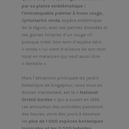
par sa plante emblèmatique :
l’immanquable palmier à tronc rouge,
Cyrtostachis renda
, espèce endémique
de la région, avec ses palmes dressées et
ses gaines foliaires d’un rouge vif
presque irréel. Son nom d’espèce latin
« renda » lui vient d’ailleurs de son nom
local en malaisien qui veut aussi dire
« dentelle ».
Mais l’attraction principale du jardin
botanique de Singapour, vous vous en
doutez maintenant, est le «
National
Orchid Garden
» qui a ouvert en 1995.
Les amoureux des orchidées passeront
des heures, voire des jours à observer
les
plus de 1 000 espèces botaniques
tropicales et les 2 000 hybrides