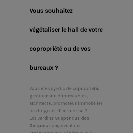
Vous souhaitez
végétaliser le hall de votre
copropriété ou de vos
bureaux ?
Vous êtes syndic de copropriété,
gestionnaire d’immeubles,
architecte, promoteur immobilier
ou dirigeant d’entreprise ?
Les
Jardins Suspendus des
Garçons
conçoivent des
aménagements végétaux sur