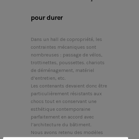
pour durer
Dans un hall de copropriété, les
contraintes mécaniques sont
nombreuses : passage de vélos,
trottinettes, poussettes. chariots
de déménagement, matériel
d’entretien, etc.
Les contenants devaient donc être
particulièrement résistants aux
chocs tout en conservant une
esthétique contemporaine
parfaitement en accord avec
l’architecture du bâtiment.
Nous avons retenu des modèles