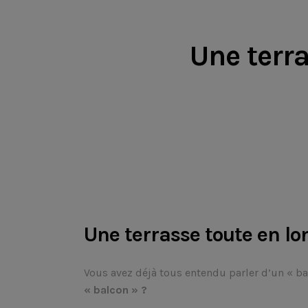
Une terra
Une terrasse toute en l
Vous avez déjà tous entendu parler d’un « b
« balcon » ?