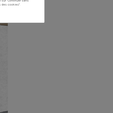
z sur "Continuer sans
s des cookies".
!