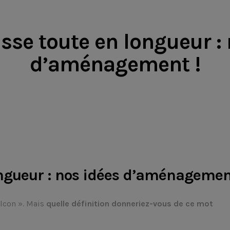
sse toute en longueur :
d’aménagement !
ongueur : nos idées d’aménagemen
alcon ». Mais
quelle définition donneriez-vous de ce mot