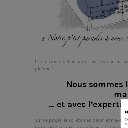
L’étape qui vient ensuite, c’est la mise en s
plafond !
Nous sommes le
mai
… et avec l’experti
N
N
Sur ce projet, le sol était en béton et n’ava
si
proposé d’installer un matériau, noble, de qu