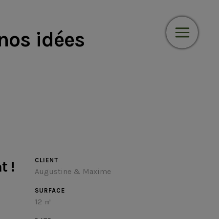
 nos idées
CLIENT
t !
Augustine & Maxime
SURFACE
12 ㎡