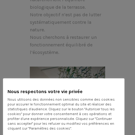
biologique de la terrasse.
Notre objectif n’est pas de lutter
systématiquement contre la
nature.
Nous cherchons à restaurer un
fonctionnement équilibré de
l’écosystème.
Nous respectons votre vie privée
Nous utilisons des données non sensibles comme des cookies
pour assurer le fonctionnement optimal du site et réaliser des
statistiques d’audience. Cliquez sur le bouton "Autoriser tous les
cookies" pour donner votre consentement à ces opérations et
profiter d’une expérience personnalisée. Cliquez sur "Continuer
sans accepter" pour les refuser ou modifiez vos préférences en
cliquant sur "Paramètres des cookies".