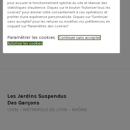
pour assurer le fonctionnement optimal du site et réaliser des
statistiques d’audience. Cliquez sur le bouton "Autoriser tous les
cookies" pour donner votre consentement à ces opérations et
profiter d’une expérience personnalisée. Cliquez sur "Continuer
sans accepter" pour les refuser ou modifiez vos préférences en
cliquant sur "Paramètres des cookies".
Share
Paramétrer les cookies
Continuer sans accepter
Autoriser les cookies
0
0
Les Jardins Suspendus
Des Garçons
LYON – MÉTROPOLE DE LYON – RHÔNE